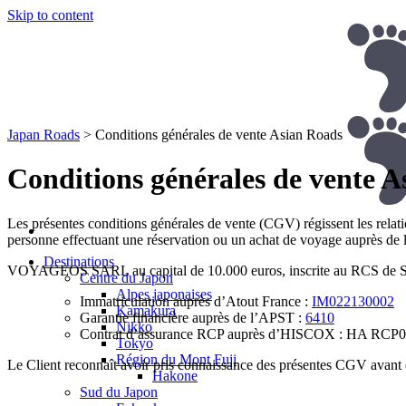
Skip to content
Japan Roads
>
Conditions générales de vente Asian Roads
Conditions générales de vente 
Les présentes conditions générales de vente (CGV) régissent les rel
personne effectuant une réservation ou un achat de voyage auprès de l
Destinations
VOYAGEOS SARL au capital de 10.000 euros, inscrite au RCS de Sai
Centre du Japon
Alpes japonaises
Immatriculation auprès d’Atout France :
IM022130002
Kamakura
Garantie financière auprès de l’APST :
6410
Nikko
Contrat d’assurance RCP auprès d’HISCOX : HA RCP02
Tokyo
Région du Mont Fuji
Le Client reconnaît avoir pris connaissance des présentes CGV avant d
Hakone
Sud du Japon