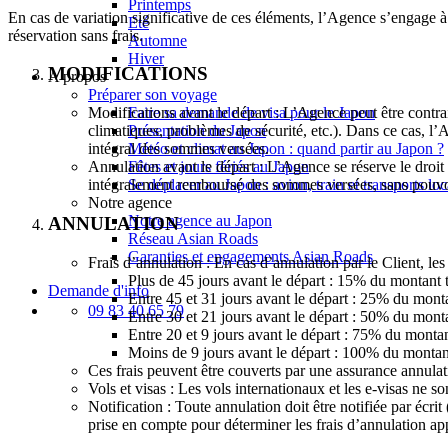
Printemps
En cas de variation significative de ces éléments, l’Agence s’engage à 
Eté
réservation sans frais.
Automne
Hiver
MODIFICATIONS
A propos
Préparer son voyage
Faire sa demande de visa pour le Japon
Modifications avant le départ : L’Agence peut être contr
Présentation du Japon
climatiques, problèmes de sécurité, etc.). Dans ce cas, l’
Météo et climat au Japon : quand partir au Japon ?
intégral des sommes versées.
Fêtes et jours fériés au Japon
Annulation avant le départ : L’Agence se réserve le droit
Se déplacer au Japon : avion, train et transports lo
intégralement remboursé des sommes versées, sans pouvoi
Notre agence
Notre agence au Japon
ANNULATION
Réseau Asian Roads
Garanties et engagements Asian Roads
Frais d’annulation : En cas d’annulation par le Client, les 
Plus de 45 jours avant le départ : 15% du montan
Demande d'info
Entre 45 et 31 jours avant le départ : 25% du mont
09 83 40 65 79
Entre 30 et 21 jours avant le départ : 50% du mont
Entre 20 et 9 jours avant le départ : 75% du monta
Moins de 9 jours avant le départ : 100% du montan
Ces frais peuvent être couverts par une assurance annulat
Vols et visas : Les vols internationaux et les e-visas ne s
Notification : Toute annulation doit être notifiée par écr
prise en compte pour déterminer les frais d’annulation ap