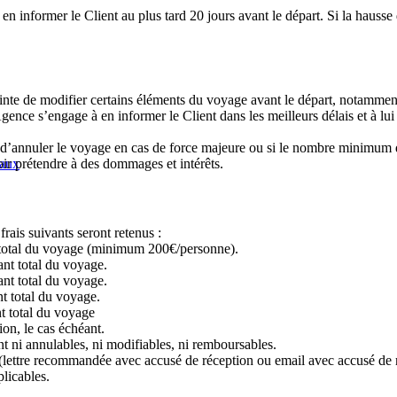
en informer le Client au plus tard 20 jours avant le départ. Si la hauss
ainte de modifier certains éléments du voyage avant le départ, notamme
Agence s’engage à en informer le Client dans les meilleurs délais et à l
 d’annuler le voyage en cas de force majeure ou si le nombre minimum de 
caux
r prétendre à des dommages et intérêts.
frais suivants seront retenus :
t total du voyage (minimum 200€/personne).
ant total du voyage.
ant total du voyage.
nt total du voyage.
t total du voyage
ion, le cas échéant.
ont ni annulables, ni modifiables, ni remboursables.
it (lettre recommandée avec accusé de réception ou email avec accusé de 
plicables.