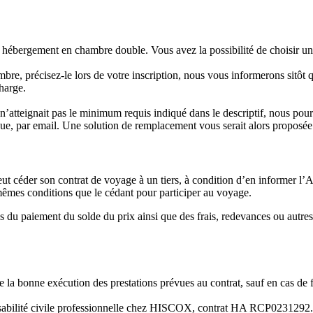
n hébergement en chambre double. Vous avez la possibilité de choisir u
mbre, précisez-le lors de votre inscription, nous vous informerons sitôt 
harge.
n’atteignait pas le minimum requis indiqué dans le descriptif, nous pour
évue, par email. Une solution de remplacement vous serait alors proposé
t céder son contrat de voyage à un tiers, à condition d’en informer l’
s mêmes conditions que le cédant pour participer au voyage.
s du paiement du solde du prix ainsi que des frais, redevances ou autre
la bonne exécution des prestations prévues au contrat, sauf en cas de fo
nsabilité civile professionnelle chez HISCOX, contrat HA RCP0231292.