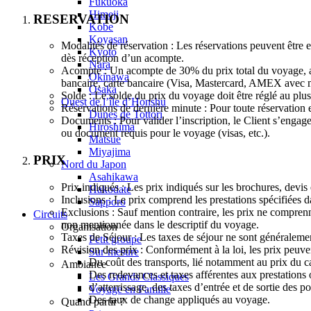
Fukuoka
Himeji
RESERVATION
Kobe
Koyasan
Modalités de réservation : Les réservations peuvent être
Kyoto
dès réception d’un acompte.
Nara
Acompte : Un acompte de 30% du prix total du voyage, ain
Okinawa
bancaire, carte bancaire (Visa, Mastercard, AMEX avec
Osaka
Solde : Le solde du prix du voyage doit être réglé au plus
Ouest de l’île d’Honshu
Réservations de dernière minute : Pour toute réservation 
Dunes de Tottori
Documents : Pour valider l’inscription, le Client s’engage
Hiroshima
ou document requis pour le voyage (visas, etc.).
Matsue
Miyajima
PRIX
Nord du Japon
Asahikawa
Prix indiqués : Les prix indiqués sur les brochures, devis
Hakodate
Inclusions : Le prix comprend les prestations spécifiées d
Sapporo
Exclusions : Sauf mention contraire, les prix ne comprennen
Circuits
non mentionnée dans le descriptif du voyage.
Organisation
Taxes de Séjour : Les taxes de séjour ne sont généralement 
Petit groupe
Révision des prix : Conformément à la loi, les prix peuven
Sur-mesure
Du coût des transports, lié notamment au prix du c
Ambiance
Des redevances et taxes afférentes aux prestations of
Les Grands Classiques
d’atterrissage, des taxes d’entrée et de sortie des po
Voyage en Famille
Des taux de change appliqués au voyage.
Quand partir ?