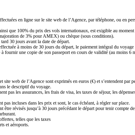
 effectuées en ligne sur le site web de l’Agence, par téléphone, ou en 
si que 100% du prix des vols internationaux, est exigible au moment d
 majoration de 3% pour AMEX) ou chèque (sous conditions).
 tard 30 jours avant la date de départ.
effectuée à moins de 30 jours du départ, le paiement intégral du voyage 
 à fournir une copie de son passeport en cours de validité (au moins 6 m
 et site web de l’Agence sont exprimés en euros (€) et s’entendent par pe
ans le descriptif du voyage.
t pas les assurances, les frais de visa, les taxes de séjour, les dépenses
pas incluses dans les prix et sont, le cas échéant, à régler sur place.
t être révisés jusqu’à 30 jours précédant le départ pour tenir compte des
arburant.
fertes, telles que les taxes
rts et aéroports.