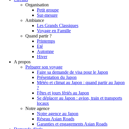
Organisation
Petit groupe
Sur-mesure
Ambiance
Les Grands Classiques
Voyage en Famille
Quand partir ?
Printemps
Eté
Automne
Hiver
A propos
Préparer son voyage
Faire sa demande de visa pour le Japon
Présentation du Japon
Météo et climat au Japon : quand partir au Japon
?
Fêtes et jours fériés au Japon
Se déplacer au Japon : avion, train et transports
locaux
Notre agence
Notre agence au Japon
Réseau Asian Roads
Garanties et engagements Asian Roads