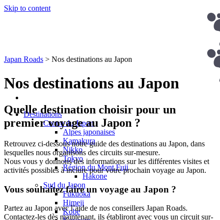
Skip to content
Japan Roads
>
Nos destinations au Japon
Nos destinations au Japon
Quelle destination choisir pour un
Destinations
premier voyage au Japon ?
Centre du Japon
Alpes japonaises
Kamakura
Retrouvez ci-dessous notre guide des destinations au Japon, dans
Nikko
lesquelles nous organisons des circuits sur-mesure.
Tokyo
Nous vous y donnons des informations sur les différentes visites et
Région du Mont Fuji
activités possibles à inclure pour votre prochain voyage au Japon.
Hakone
Sud du Japon
Vous souhaitez faire un voyage au Japon ?
Fukuoka
Himeji
Partez au Japon avec l’aide de nos conseillers Japan Roads.
Kobe
Contactez-les dès maintenant, ils établiront avec vous un circuit sur-