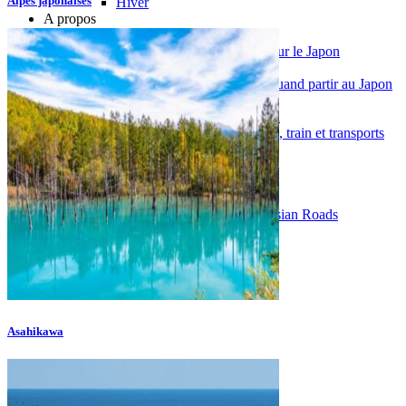
Alpes japonaises
Hiver
A propos
Préparer son voyage
Faire sa demande de visa pour le Japon
Présentation du Japon
Météo et climat au Japon : quand partir au Japon
?
Fêtes et jours fériés au Japon
Se déplacer au Japon : avion, train et transports
locaux
Notre agence
Notre agence au Japon
Réseau Asian Roads
Garanties et engagements Asian Roads
Demande d'info
09 83 40 65 79
Asahikawa