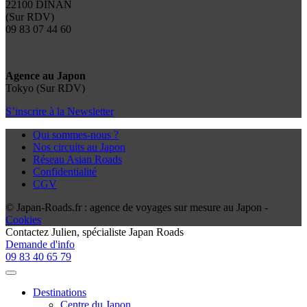
22100 DINAN
(Sur RDV)
09 83 07 44 60
Agence au Japon
Tokyo (Sur RDV)
S’inscrire à la Newsletter
Qui sommes-nous ?
Nos circuits au Japon
Réseau Asian Roads
Confidentialité
CGV
© Japan-Roads.fr : agence de voyages sur mesure au Japon -
Cookies
Contactez
Julien
, spécialiste Japan Roads
Demande d'info
09 83 40 65 79
Destinations
Centre du Japon