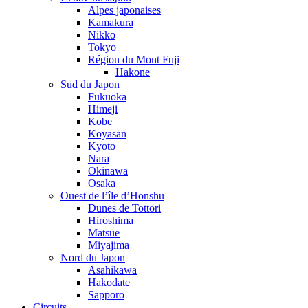
Alpes japonaises
Kamakura
Nikko
Tokyo
Région du Mont Fuji
Hakone
Sud du Japon
Fukuoka
Himeji
Kobe
Koyasan
Kyoto
Nara
Okinawa
Osaka
Ouest de l’île d’Honshu
Dunes de Tottori
Hiroshima
Matsue
Miyajima
Nord du Japon
Asahikawa
Hakodate
Sapporo
Circuits