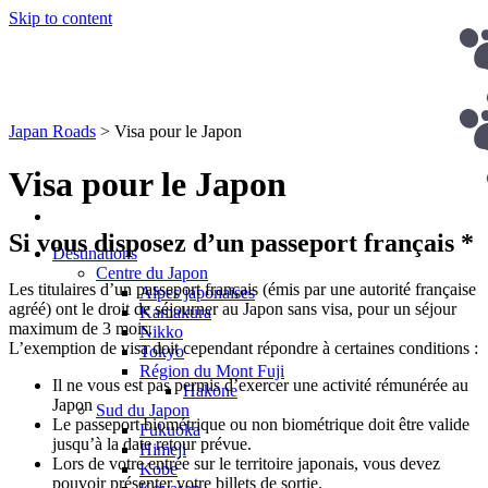
Skip to content
Japan Roads
>
Visa pour le Japon
Visa pour le Japon
Si vous disposez d’un passeport français
*
Destinations
Centre du Japon
Les titulaires d’un passeport français (émis par une autorité française
Alpes japonaises
agréé) ont le droit de séjourner au Japon sans visa, pour un séjour
Kamakura
maximum de 3 mois.
Nikko
L’exemption de visa doit cependant répondre à certaines conditions :
Tokyo
Région du Mont Fuji
Il ne vous est pas permis d’exercer une activité rémunérée au
Hakone
Japon
Sud du Japon
Le passeport biométrique ou non biométrique doit être valide
Fukuoka
jusqu’à la date retour prévue.
Himeji
Lors de votre entrée sur le territoire japonais, vous devez
Kobe
pouvoir présenter votre billets de sortie.