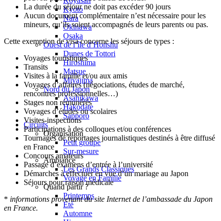
Koyasan
La durée du séjour ne doit pas excéder 90 jours
Kyoto
Aucun document complémentaire n’est nécessaire pour les
Nara
mineurs, qu’ils soient accompagnés de leurs parents ou pas.
Okinawa
Osaka
Cette exemption de visa concerne les séjours de types :
Ouest de l’île d’Honshu
Dunes de Tottori
Voyages touristiques
Hiroshima
Transits
Matsue
Visites à la famille et/ou aux amis
Miyajima
Voyages d’affaires (négociations, études de marché,
Nord du Japon
rencontres professionnelles…)
Asahikawa
Stages non rémunérés
Hakodate
Voyages d’études ou scolaires
Sapporo
Visites-inspections
Circuits
Participations à des colloques et/ou conférences
Organisation
Tournages de reportages journalistiques destinés à être diffusé
Petit groupe
en France
Sur-mesure
Concours amateurs
Ambiance
Passage d’examens d’entrée à l’université
Les Grands Classiques
Démarches à effectuer en vue d’un mariage au Japon
Voyage en Famille
Séjours pour raison médicale
Quand partir ?
Printemps
*
informations provenant du site Internet de l’ambassade du Japon
Eté
en France.
Automne