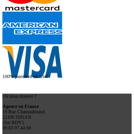
100% paiement sécurisé
Où nous trouver ?
Agence en France
19 Rue Chateaubriand
22100 DINAN
(Sur RDV)
09 83 07 44 60