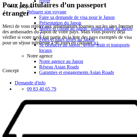
Hiver
Pour les titulaires d’un passeport
A propos
étranger
Préparer son voyage
Faire sa demande de visa pour le Japon
Présentation du Japon
Merci de vous référer aux informations fournies sur les sites Internet
Météo et climat au Japon : quand partir au Japon
des ambassades du Japon de votre pays. Mais vous pouvez déjà
?
vérifier si votre pays fait partie de la liste des pays exemptés de visa
Fêtes et jours fériés au Japon
pour un séjour inférieure à 90 jours en cliquant
ici
.
Se déplacer au Japon : avion, train et transports
locaux
Notre agence
Notre agence au Japon
Réseau Asian Roads
Concept
Garanties et engagements Asian Roads
Demande d'info
09 83 40 65 79