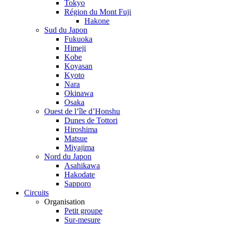
Tokyo
Région du Mont Fuji
Hakone
Sud du Japon
Fukuoka
Himeji
Kobe
Koyasan
Kyoto
Nara
Okinawa
Osaka
Ouest de l’île d’Honshu
Dunes de Tottori
Hiroshima
Matsue
Miyajima
Nord du Japon
Asahikawa
Hakodate
Sapporo
Circuits
Organisation
Petit groupe
Sur-mesure