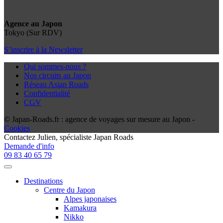
Agence au Japon
Tokyo (Sur RDV)
S’inscrire à la Newsletter
Qui sommes-nous ?
Nos circuits au Japon
Réseau Asian Roads
Confidentialité
CGV
© Japan-Roads.fr : agence de voyages sur mesure au Japon -
Cookies
Contactez
Julien
, spécialiste Japan Roads
Demande d'info
09 83 40 65 79
Destinations
Centre du Japon
Alpes japonaises
Kamakura
Nikko