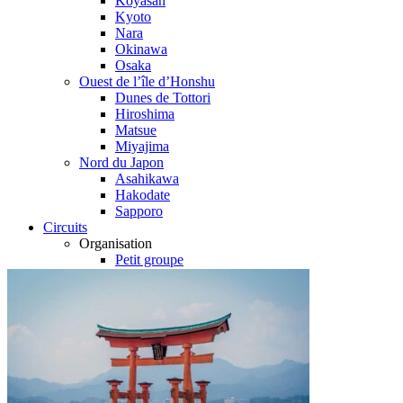
Koyasan
Kyoto
Nara
Okinawa
Osaka
Ouest de l’île d’Honshu
Dunes de Tottori
Hiroshima
Matsue
Miyajima
Nord du Japon
Asahikawa
Hakodate
Sapporo
Circuits
Organisation
Petit groupe
Sur-mesure
Ambiance
Les Grands Classiques
Voyage en Famille
Quand partir ?
Printemps
Eté
Automne