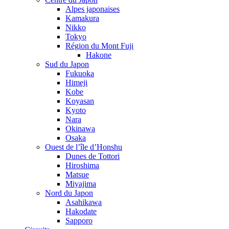
Alpes japonaises
Kamakura
Nikko
Tokyo
Région du Mont Fuji
Hakone
Sud du Japon
Fukuoka
Himeji
Kobe
Koyasan
Kyoto
Nara
Okinawa
Osaka
Ouest de l’île d’Honshu
Dunes de Tottori
Hiroshima
Matsue
Miyajima
Nord du Japon
Asahikawa
Hakodate
Sapporo