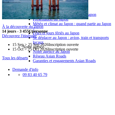
Hiver
A propos
Préparer son voyage
Faire sa demande de visa pour le Japon
Présentation du Japon
Météo et climat au Japon : quand partir au Japon
À la découverte du Japon
?
14 jours
-
3 455€/personne
Fêtes et jours fériés au Japon
Découvrez l'itinéraire
Se déplacer au Japon : avion, train et transports
locaux
15 Sep > 25 Sep 2026
Inscription ouverte
Notre agence
15 Oct > 25 Oct 2026
Inscription ouverte
Notre agence au Japon
Réseau Asian Roads
Tous les départs
Garanties et engagements Asian Roads
Demande d'info
09 83 40 65 79