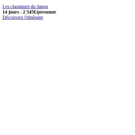
Les classiques du Japon
14 jours
-
2 545€/personne
Découvrez l'itinéraire