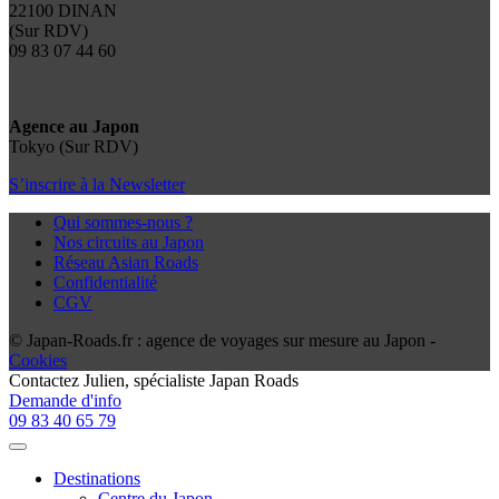
22100 DINAN
(Sur RDV)
09 83 07 44 60
Agence au Japon
Tokyo (Sur RDV)
S’inscrire à la Newsletter
Qui sommes-nous ?
Nos circuits au Japon
Réseau Asian Roads
Confidentialité
CGV
© Japan-Roads.fr : agence de voyages sur mesure au Japon -
Cookies
Contactez
Julien
, spécialiste Japan Roads
Demande d'info
09 83 40 65 79
Destinations
Centre du Japon