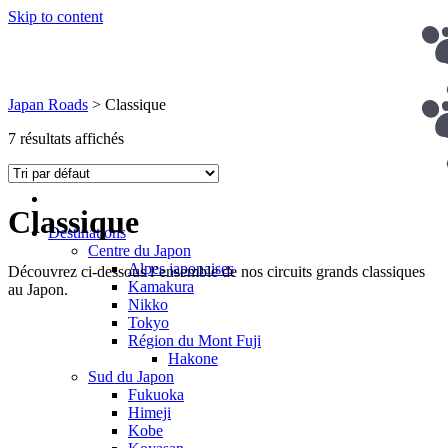
Skip to content
Japan Roads
>
Classique
7 résultats affichés
Classique
Destinations
Centre du Japon
Alpes japonaises
Découvrez ci-dessous l’ensemble de nos circuits grands classiques
Kamakura
au Japon.
Nikko
Tokyo
Région du Mont Fuji
Hakone
Sud du Japon
Fukuoka
Himeji
Kobe